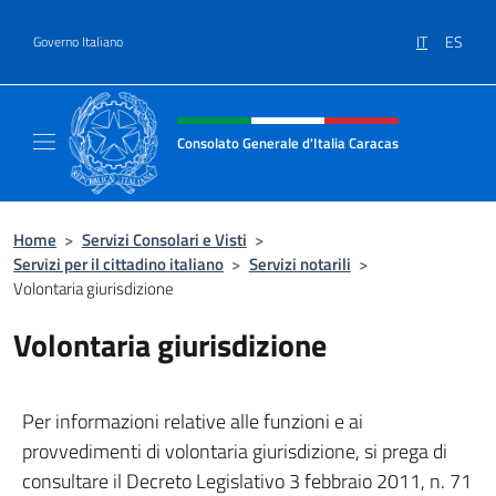
Salta al contenuto
IT
ES
Governo Italiano
Intestazione sito, social e menù
Consolato Generale d'Italia Caracas
Il sito ufficiale del Consolato Generale d'Ita
Home
>
Servizi Consolari e Visti
>
Servizi per il cittadino italiano
>
Servizi notarili
>
Volontaria giurisdizione
Volontaria giurisdizione
Per informazioni relative alle funzioni e ai
provvedimenti di volontaria giurisdizione, si prega di
consultare il Decreto Legislativo 3 febbraio 2011, n. 71