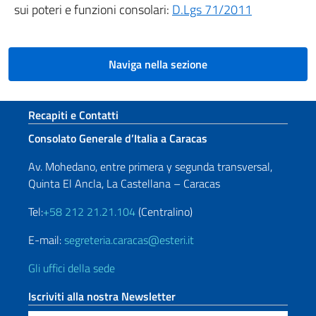
sui poteri e funzioni consolari:
D.Lgs 71/2011
Naviga nella sezione
Sezione footer
Recapiti e Contatti
Consolato Generale d’Italia a Caracas
Av. Mohedano, entre primera y segunda transversal,
Quinta El Ancla, La Castellana – Caracas
Tel:
+58 212 21.21.104
(Centralino)
E-mail:
segreteria.caracas@esteri.it
Gli uffici della sede
Iscriviti alla nostra Newsletter