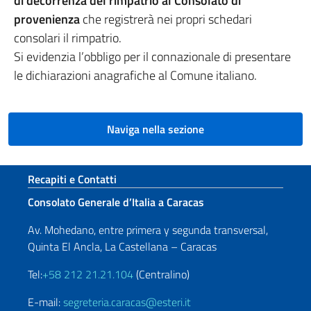
di decorrenza del rimpatrio al Consolato di
provenienza
che registrerà nei propri schedari
consolari il rimpatrio.
Si evidenzia l’obbligo per il connazionale di presentare
le dichiarazioni anagrafiche al Comune italiano.
Naviga nella sezione
Sezione footer
Recapiti e Contatti
Consolato Generale d’Italia a Caracas
Av. Mohedano, entre primera y segunda transversal,
Quinta El Ancla, La Castellana – Caracas
Tel:
+58 212 21.21.104
(Centralino)
E-mail:
segreteria.caracas@esteri.it