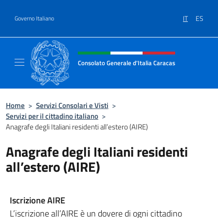
Salta al contenuto
IT
ES
Governo Italiano
Intestazione sito, social e menù
Consolato Generale d'Italia Caracas
Il sito ufficiale del Consolato Generale d'Ita
Home
>
Servizi Consolari e Visti
>
Servizi per il cittadino italiano
>
Anagrafe degli Italiani residenti all’estero (AIRE)
Anagrafe degli Italiani residenti
all’estero (AIRE)
Iscrizione AIRE
L’iscrizione all’AIRE è un dovere di ogni cittadino