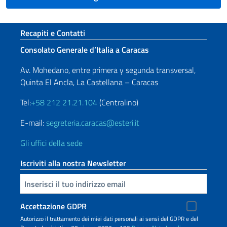
Sezione footer
Recapiti e Contatti
Consolato Generale d’Italia a Caracas
Av. Mohedano, entre primera y segunda transversal,
Quinta El Ancla, La Castellana – Caracas
Tel:
+58 212 21.21.104
(Centralino)
E-mail:
segreteria.caracas@esteri.it
Gli uffici della sede
Iscriviti alla nostra Newsletter
Inserisci la tua email
Accettazione GDPR
Autorizzo il trattamento dei miei dati personali ai sensi del GDPR e del