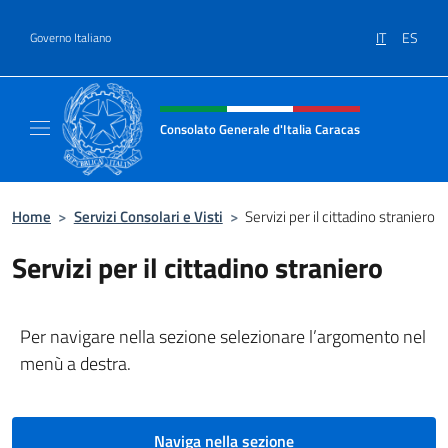
Salta al contenuto
IT
ES
Governo Italiano
Intestazione sito, social e menù
Consolato Generale d'Italia Caracas
Il sito ufficiale del Consolato Generale d'Ita
Home
>
Servizi Consolari e Visti
>
Servizi per il cittadino straniero
Servizi per il cittadino straniero
Per navigare nella sezione selezionare l’argomento nel
menù a destra.
Naviga nella sezione