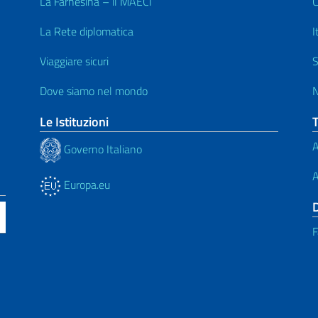
La Farnesina – il MAECI
C
La Rete diplomatica
I
Viaggiare sicuri
S
Dove siamo nel mondo
N
Le Istituzioni
A
Governo Italiano
A
Europa.eu
F