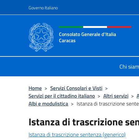
Salta al contenuto
Governo Italiano
Intestazione sito, social 
Consolato Generale d'Italia
Caracas
Il sito ufficiale del Consolato Gener
Chi sia
Home
>
Servizi Consolari e Visti
>
Servizi per il cittadino italiano
>
Altri servizi
>
A
Albi e modulistica
>
Istanza di trascrizione sent
Istanza di trascrizione se
Istanza di trascrizione sentenza (generico)