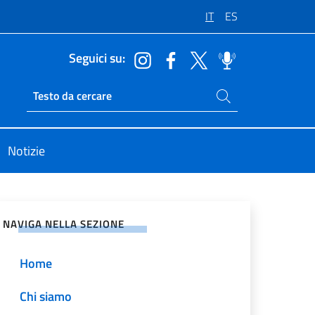
IT
ES
Seguici su:
Cerca nel sito
Ricerca sito live
Notizie
vidi sui Social Network
NAVIGA NELLA SEZIONE
Home
Chi siamo