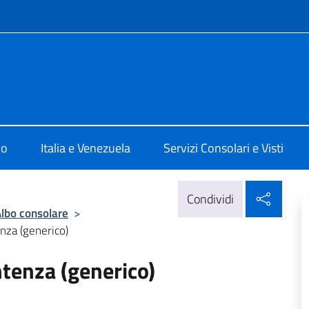
e menù
ale d'Italia Caracas
mo
Italia e Venezuela
Servizi Consolari e Visti
Condi
Condividi
lbo consolare
>
enza (generico)
ntenza (generico)