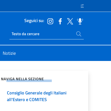
IT
Seguici su:
Cerca nel sito
Ricerca sito live
Notizie
vidi sui Social Network
NAVIGA NELLA SEZIONE
Consiglio Generale degli Italiani
all'Estero e COMITES