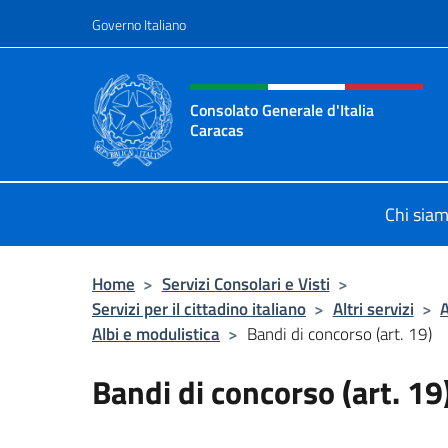
Salta al contenuto
Governo Italiano
Intestazione sito, social 
Consolato Generale d'Italia
Caracas
Il sito ufficiale del Consolato Gener
Chi sia
Home
>
Servizi Consolari e Visti
>
Servizi per il cittadino italiano
>
Altri servizi
>
A
Albi e modulistica
>
Bandi di concorso (art. 19)
Bandi di concorso (art. 19