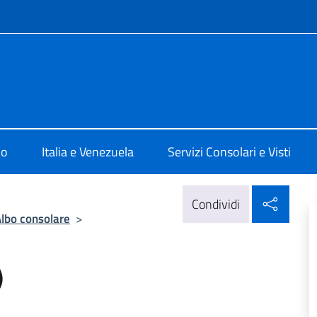
e menù
ale d'Italia Caracas
mo
Italia e Venezuela
Servizi Consolari e Visti
Condi
Condividi
lbo consolare
>
)