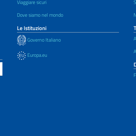
Viaggiare sicuri
S
Dove siamo nel mondo
N
Le Istituzioni
A
Governo Italiano
A
Europa.eu
F