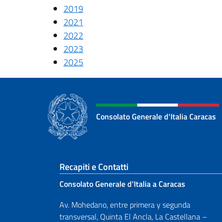
2019
2021
2022
2023
2025
Consolato Generale d'Italia Caracas
Sezione footer
Recapiti e Contatti
Consolato Generale d’Italia a Caracas
Av. Mohedano, entre primera y segunda
transversal, Quinta El Ancla, La Castellana –