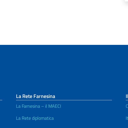
La Rete Farnesina
I
La Farnesina – il MAECI
C
La Rete diplomatica
I