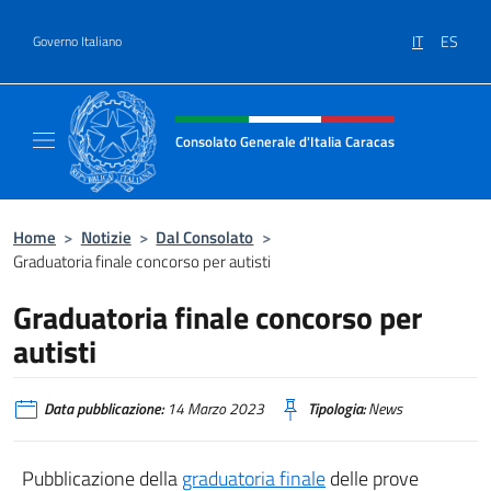
Salta al contenuto
IT
ES
Governo Italiano
Intestazione sito, social e menù
Consolato Generale d'Italia Caracas
Il sito ufficiale del Consolato Generale d'Ita
Home
>
Notizie
>
Dal Consolato
>
Graduatoria finale concorso per autisti
Graduatoria finale concorso per
autisti
Data pubblicazione:
14 Marzo 2023
Tipologia:
News
Pubblicazione della
graduatoria finale
delle prove