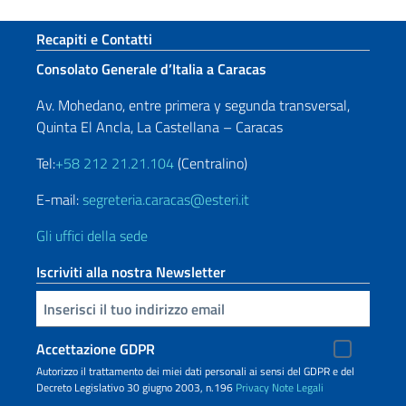
Sezione footer
Recapiti e Contatti
Consolato Generale d’Italia a Caracas
Av. Mohedano, entre primera y segunda transversal,
Quinta El Ancla, La Castellana – Caracas
Tel:
+58 212 21.21.104
(Centralino)
E-mail:
segreteria.caracas@esteri.it
Gli uffici della sede
Iscriviti alla nostra Newsletter
Inserisci la tua email
Accettazione GDPR
Autorizzo il trattamento dei miei dati personali ai sensi del GDPR e del
Decreto Legislativo 30 giugno 2003, n.196
Privacy
Note Legali