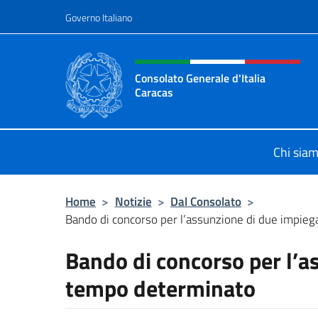
Salta al contenuto
Governo Italiano
Intestazione sito, social 
Consolato Generale d'Italia
Caracas
Il sito ufficiale del Consolato Gener
Chi sia
Home
>
Notizie
>
Dal Consolato
>
Bando di concorso per l’assunzione di due impiega
Bando di concorso per l’a
tempo determinato