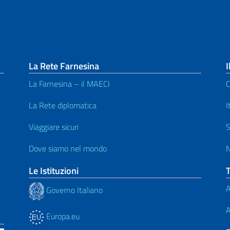
La Rete Farnesina
I
La Farnesina – il MAECI
C
La Rete diplomatica
I
Viaggiare sicuri
S
Dove siamo nel mondo
N
Le Istituzioni
A
Governo Italiano
A
Europa.eu