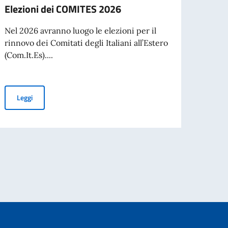
Elezioni dei COMITES 2026
Gover
del V
Nel 2026 avranno luogo le elezioni per il
meda
rinnovo dei Comitati degli Italiani all’Estero
squad
(Com.It.Es)....
L’Amb
De Vi
Elezioni dei COMITES 2026
Leggi
durant
TA DELLE CIE EMESSE IN FAVORE DI CITTADINI ULTRASETTANTENNI
Leg