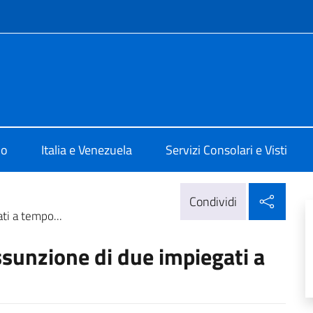
e menù
ale d'Italia Caracas
mo
Italia e Venezuela
Servizi Consolari e Visti
Condi
Condividi
ti a tempo...
ssunzione di due impiegati a