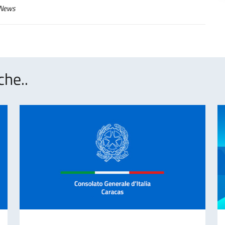
News
che..