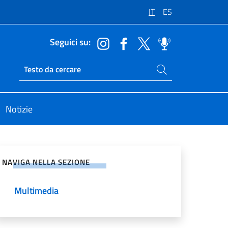
IT
ES
Seguici su:
Cerca nel sito
Ricerca sito live
Notizie
vidi sui Social Network
NAVIGA NELLA SEZIONE
Multimedia