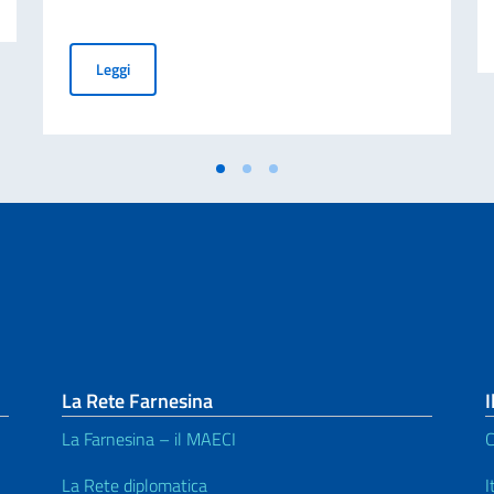
Governo della Repubblica Bolivariana del Venezuela ha 
Leggi
La Rete Farnesina
I
La Farnesina – il MAECI
C
La Rete diplomatica
I