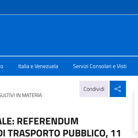
e menù
ale d'Italia Caracas
mo
Italia e Venezuela
Servizi Consolari e Visti
Condi
Condividi
LTIVI IN MATERIA
ALE: REFERENDUM
DI TRASPORTO PUBBLICO, 11