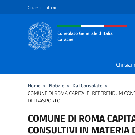
Salta al contenuto
Governo Italiano
Intestazione sito, social 
Consolato Generale d'Italia
Caracas
Il sito ufficiale del Consolato Gener
Chi sia
Home
>
Notizie
>
Dal Consolato
>
COMUNE DI ROMA CAPITALE: REFERENDUM CONSU
DI TRASPORTO...
COMUNE DI ROMA CAPIT
CONSULTIVI IN MATERIA 