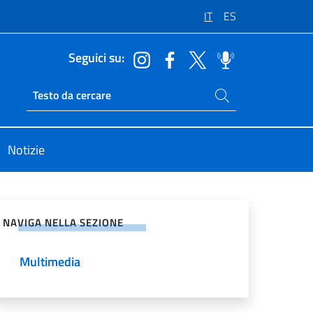
IT
ES
Seguici su:
Cerca nel sito
Ricerca sito live
Notizie
vidi sui Social Network
NAVIGA NELLA SEZIONE
Multimedia