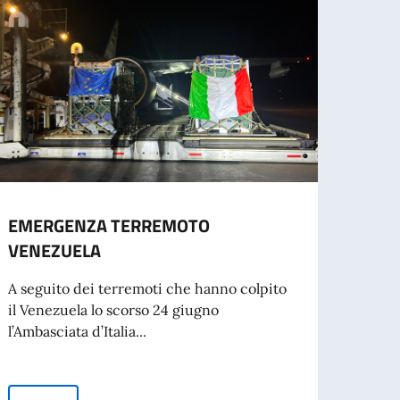
EMERGENZA TERREMOTO
Gradu
VENEZUELA
23/1
A seguito dei terremoti che hanno colpito
Si pub
il Venezuela lo scorso 24 giugno
del 23
l’Ambasciata d’Italia...
un imp