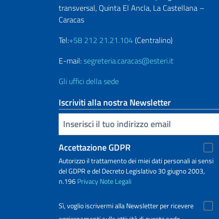
transversal, Quinta El Ancla, La Castellana –
Caracas
Tel:
+58 212 21.21.104
(Centralino)
E-mail:
segreteria.caracas@esteri.it
Gli uffici della sede
Iscriviti alla nostra Newsletter
Inserisci la tua email
Accettazione GDPR
Autorizzo il trattamento dei miei dati personali ai sensi
del GDPR e del Decreto Legislativo 30 giugno 2003,
n.196
Privacy
Note Legali
Sì, voglio iscrivermi alla Newsletter per ricevere
aggiornamenti sulle attività di questa sede