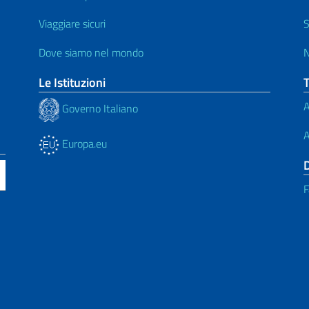
Viaggiare sicuri
S
Dove siamo nel mondo
N
Le Istituzioni
A
Governo Italiano
A
Europa.eu
F