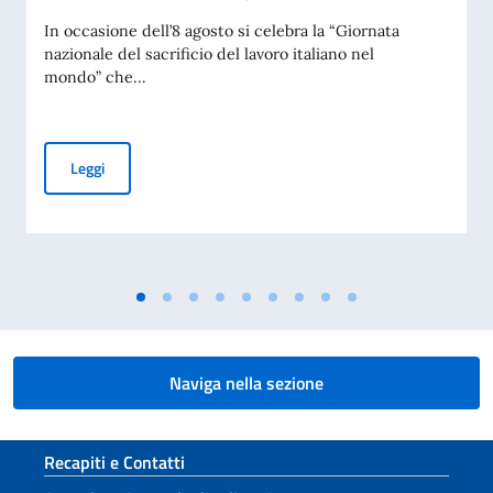
In occasione dell’8 agosto si celebra la “Giornata
nazionale del sacrificio del lavoro italiano nel
mondo” che...
Giornata nazionale del sacrificio del lavoro italiano nel mon
Leggi
Naviga nella sezione
Sezione footer
Recapiti e Contatti