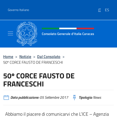
Salta al contenuto
IT
ES
Governo Italiano
Intestazione sito, social e menù
Consolato Generale d'Italia Caracas
Il sito ufficiale del Consolato Generale d'Ita
Home
>
Notizie
>
Dal Consolato
>
50º CORCE FAUSTO DE FRANCESCHI
50º CORCE FAUSTO DE
FRANCESCHI
Data pubblicazione:
05 Settembre 2017
Tipologia:
News
Abbiamo il piacere di comunicarvi che L’ICE – Agenzia