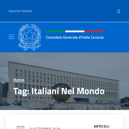
Salta al contenuto
IT
Governo Italiano
Intestazione sito, social e menù
Consolato Generale d'Italia Caracas
Il sito ufficiale del Consolato Generale d'Ita
Home
>
Tag:
Italiani Nel Mondo
ARTICOLI
23 SETTEMBRE 2025