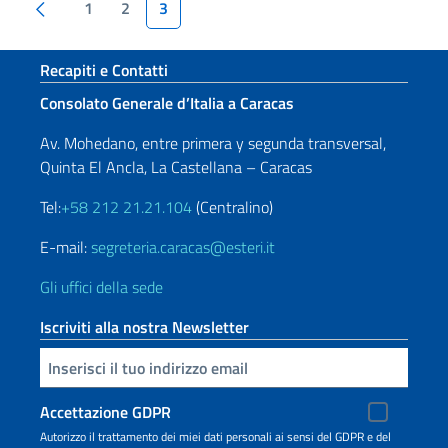
Paginazione
Pagina precedente
1
2
3
Sezione footer
Recapiti e Contatti
Consolato Generale d’Italia a Caracas
Av. Mohedano, entre primera y segunda transversal,
Quinta El Ancla, La Castellana – Caracas
Tel:
+58 212 21.21.104
(Centralino)
E-mail:
segreteria.caracas@esteri.it
Gli uffici della sede
Iscriviti alla nostra Newsletter
Inserisci la tua email
Accettazione GDPR
Autorizzo il trattamento dei miei dati personali ai sensi del GDPR e del