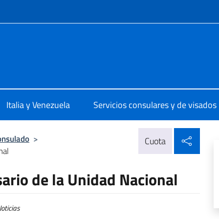
 redes sociales y menú
ale d'Italia Caracas
Italia y Venezuela
Servicios consulares y de visados
Compa
onsulado
>
Cuota
nal
ario de la Unidad Nacional
oticias