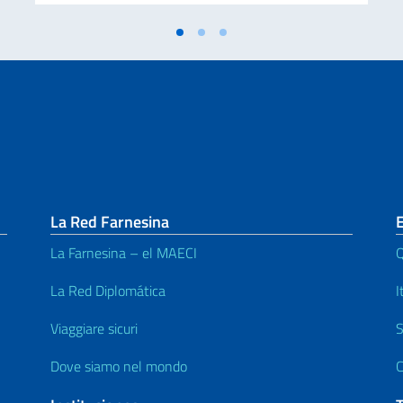
La Red Farnesina
La Farnesina – el MAECI
Q
La Red Diplomática
I
Viaggiare sicuri
S
Dove siamo nel mondo
C