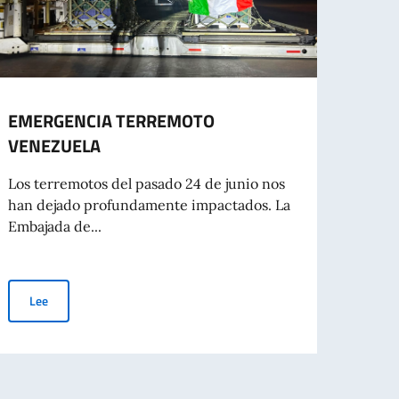
EMERGENCIA TERREMOTO
Gradu
VENEZUELA
23/1
Los terremotos del pasado 24 de junio nos
Si pub
han dejado profundamente impactados. La
del 23
Embajada de...
un imp
EMERGENCIA TERREMOTO VENEZUELA
Lee
Le
nferito la medaglia “Héroes de Venezuela” alla squadra italiana di soccors