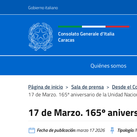
Saltar al contenido
Gobierno italiano
Encabezado del sitio web,
Consolato Generale d'Italia
Caracas
Il sito ufficiale del Consolato Gener
Quiénes somos
Página de inicio
>
Sala de prensa
>
Desde el C
17 de Marzo. 165º aniversario de la Unidad Nacio
17 de Marzo. 165º anivers
Fecha de publicación:
marzo 17 2026
Tipología:
N