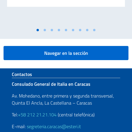
Navegar en la sección
Sezione footer
Contactos
Consulado General de Italia en Caracas
Av. Mohedano, entre primera y segunda transversal,
Quinta El Ancla, La Castellana – Caracas
Tel:
+58 212 21.21.104
(central telefónica)
E-mail:
segreteria.caracas@esteri.it