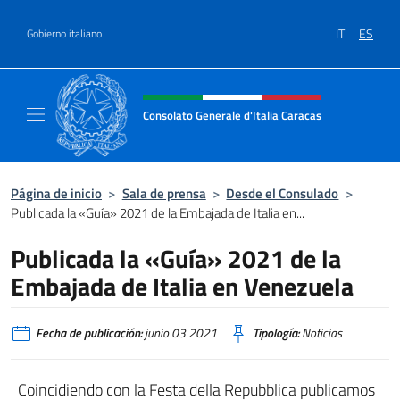
Saltar al contenido
IT
ES
Gobierno italiano
Encabezado del sitio web, redes
Consolato Generale d'Italia Caracas
Il sito ufficiale del Consolato Generale d'Ita
Página de inicio
>
Sala de prensa
>
Desde el Consulado
>
Publicada la «Guía» 2021 de la Embajada de Italia en...
Publicada la «Guía» 2021 de la
Embajada de Italia en Venezuela
Fecha de publicación:
junio 03 2021
Tipología:
Noticias
Coincidiendo con la Festa della Repubblica publicamos