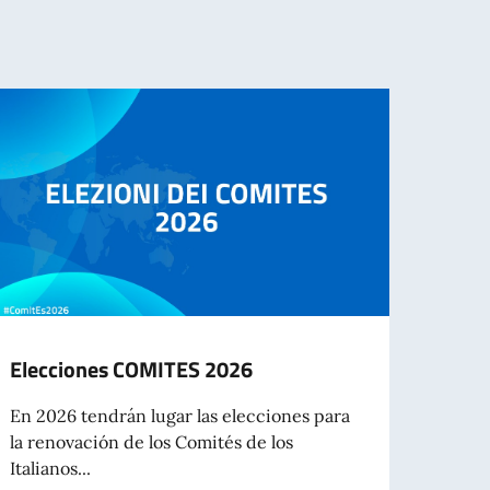
Elecciones COMITES 2026
Gover
del V
En 2026 tendrán lugar las elecciones para
meda
la renovación de los Comités de los
squad
Italianos...