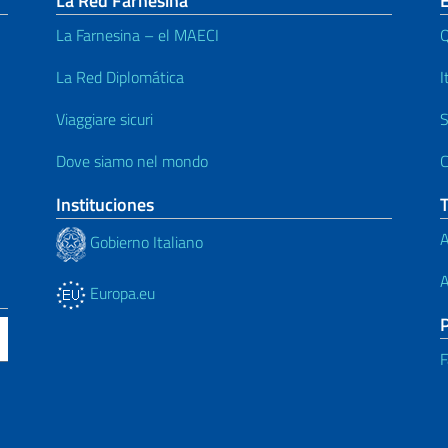
La Red Farnesina
La Farnesina – el MAECI
Q
La Red Diplomática
I
Viaggiare sicuri
S
Dove siamo nel mondo
C
Instituciones
A
Gobierno Italiano
A
Europa.eu
F