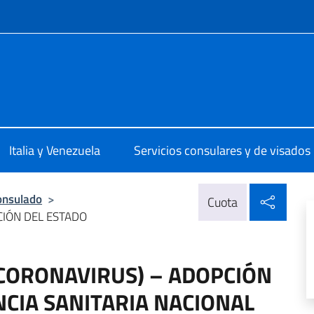
 redes sociales y menú
ale d'Italia Caracas
Italia y Venezuela
Servicios consulares y de visados
Compa
onsulado
>
Cuota
CIÓN DEL ESTADO
CORONAVIRUS) – ADOPCIÓN
CIA SANITARIA NACIONAL