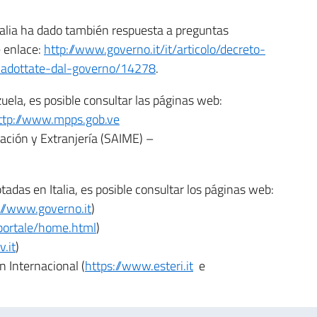
Italia ha dado también respuesta a preguntas
e enlace:
http://www.governo.it/it/articolo/decreto-
-adottate-dal-governo/14278
.
uela, es posible consultar las páginas web:
ttp://www.mpps.gob.ve
ración y Extranjería (SAIME) –
das en Italia, es posible consultar los páginas web:
://www.governo.it
)
/portale/home.html
)
.it
)
n Internacional (
https://www.esteri.it
e