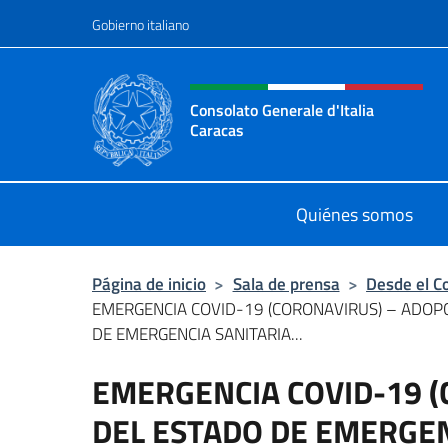
Saltar al contenido
Gobierno italiano
Encabezado del sitio web,
Consolato Generale d'Italia
Caracas
Il sito ufficiale del Consolato Gener
Quiénes somos
Página de inicio
>
Sala de prensa
>
Desde el C
EMERGENCIA COVID-19 (CORONAVIRUS) – ADOP
DE EMERGENCIA SANITARIA...
EMERGENCIA COVID-19 (
DEL ESTADO DE EMERGEN