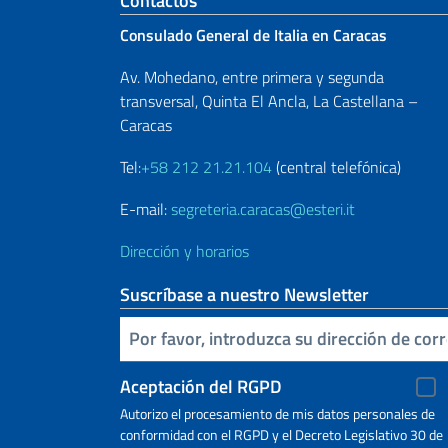
Sezione footer
Contactos
Consulado General de Italia en Caracas
Av. Mohedano, entre primera y segunda
transversal, Quinta El Ancla, La Castellana –
Caracas
Tel:
+58 212 21.21.104
(central telefónica)
E-mail:
segreteria.caracas@esteri.it
Dirección y horarios
Suscríbase a nuestro Newsletter
Inserta tu correo electronico
Aceptación del RGPD
Autorizo ​​el procesamiento de mis datos personales de
conformidad con el RGPD y el Decreto Legislativo 30 de