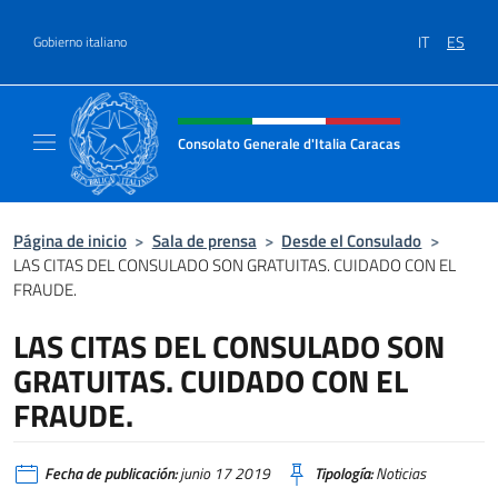
Saltar al contenido
IT
ES
Gobierno italiano
Encabezado del sitio web, redes
Consolato Generale d'Italia Caracas
Il sito ufficiale del Consolato Generale d'Ita
Página de inicio
>
Sala de prensa
>
Desde el Consulado
>
LAS CITAS DEL CONSULADO SON GRATUITAS. CUIDADO CON EL
FRAUDE.
LAS CITAS DEL CONSULADO SON
GRATUITAS. CUIDADO CON EL
FRAUDE.
Fecha de publicación:
junio 17 2019
Tipología:
Noticias