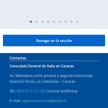
Navegar en la sección
Sezione footer
Contactos
Consulado General de Italia en Caracas
Av. Mohedano, entre primera y segunda transversal,
Quinta El Ancla, La Castellana – Caracas
Tel:
+58 212 21.21.104
(central telefónica)
E-mail:
segreteria.caracas@esteri.it