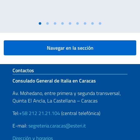
Navegar en la sección
Sezione footer
Contactos
Consulado General de Italia en Caracas
Av. Mohedano, entre primera y segunda transversal,
Quinta El Ancla, La Castellana – Caracas
Tel:
+58 212 21.21.104
(central telefónica)
E-mail:
segreteria.caracas@esteri.it
Dirección y horarios