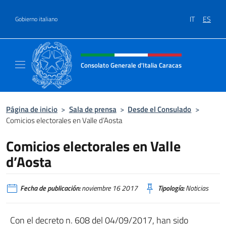
Saltar al contenido
IT
ES
Gobierno italiano
Encabezado del sitio web, redes
Consolato Generale d'Italia Caracas
Il sito ufficiale del Consolato Generale d'Ita
Página de inicio
>
Sala de prensa
>
Desde el Consulado
>
Comicios electorales en Valle d’Aosta
Comicios electorales en Valle
d’Aosta
Fecha de publicación:
noviembre 16 2017
Tipología:
Noticias
Con el decreto n. 608 del 04/09/2017, han sido